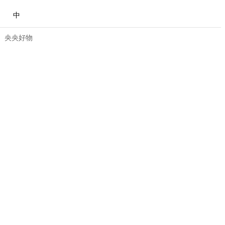
中
央央好物
合体育
亚冬会