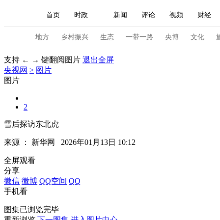
首页
时政
新闻
评论
视频
财经
人民领袖习近平
直播
海外频道
片库
iPanda
栏目大全
联播+
English
中国领导人
节目单
Монгол
听音
央视快评
微视频
习
地方
乡村振兴
生态
一带一路
央博
文化
支持 ← → 键翻阅图片
退出全屏
央视网
>
图片
总台春晚
网络春晚
共产党员网
秧纪录
图片
2
新闻
国内
国际
评论
经济
军事
雪后探访东北虎
人民领袖习近平
联播+
热解读
天天学习
来源 ：
新华网
2026年01月13日 10:12
视频
小央视频
小央直播
直播中国
熊猫
全屏观看
分享
现场
前线
比划
快看
蓝海中国
新兵
微信
微博
QQ空间
QQ
手机看
体育
直播
竞猜
2026年世界杯
2026年
图集已浏览完毕
VIP会员
CCTV奥林匹克频道
生活体育大会
重新浏览
下一图集
进入图片中心