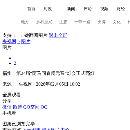
首页
时政
新闻
评论
视频
财经
人民领袖习近平
直播
海外频道
片库
iPanda
栏目大全
联播+
English
中国领导人
节目单
Монгол
听音
央视快评
微视频
习
地方
乡村振兴
生态
一带一路
央博
文化
支持 ← → 键翻阅图片
退出全屏
央视网
>
图片
总台春晚
网络春晚
共产党员网
秧纪录
图片
2
新闻
国内
国际
评论
经济
军事
福州：第24届“两马同春闹元宵”灯会正式亮灯
人民领袖习近平
联播+
热解读
天天学习
来源 ：
央视网
2026年02月05日 10:02
视频
小央视频
小央直播
直播中国
熊猫
全屏观看
分享
现场
前线
比划
快看
蓝海中国
新兵
微信
微博
QQ空间
QQ
手机看
体育
直播
竞猜
2026年世界杯
2026年
图集已浏览完毕
VIP会员
CCTV奥林匹克频道
生活体育大会
重新浏览
下一图集
进入图片中心