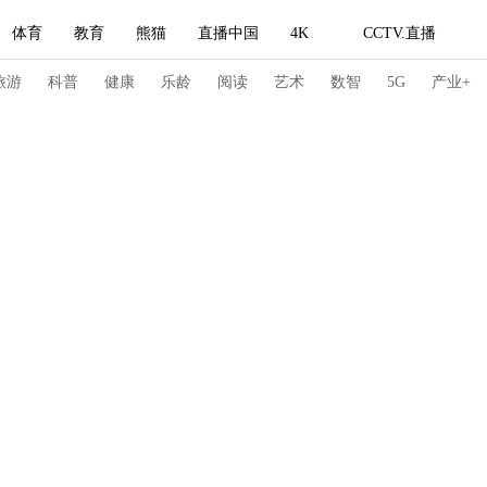
体育
教育
熊猫
直播中国
4K
CCTV.直播
式妙语
主持人
下载央视影音
热解读
天天学习
旅游
科普
健康
乐龄
阅读
艺术
数智
5G
产业+
纪录片网
国家大剧院
大型活动
科技
法治
文娱
人物
公益
图片
习式妙语
央视快评
央视网评
光华锐评
锋面
频道
VR/AR
4K专区
全景新闻
请入列
人生第一次
人生第二次
冬奥会
CBA
NBA
中超
国足
国际足球
网球
综
体育江湖
文化体育
冰雪道路
足球道路