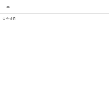
中
央央好物
合体育
亚冬会