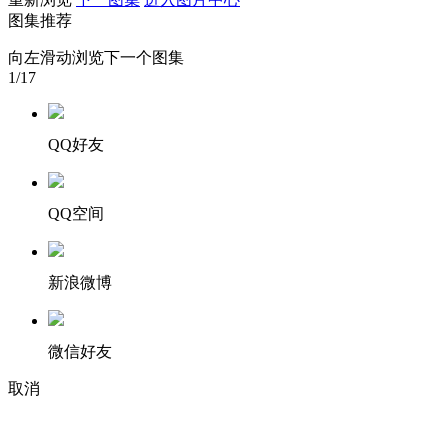
图集推荐
财经
教育
乡村振兴
生态环境
一带一路
向左滑动浏览下一个图集
大国智造
大国展会
大国保险
云顶对话
1
/17
QQ好友
CCTV.节目官网
直播
节目单
栏目
片库
QQ空间
新浪微博
微信好友
取消