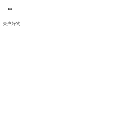
中
央央好物
合体育
亚冬会