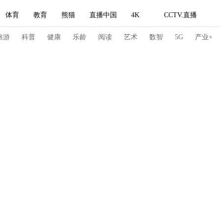
体育
教育
熊猫
直播中国
4K
CCTV.直播
式妙语
主持人
下载央视影音
热解读
天天学习
旅游
科普
健康
乐龄
阅读
艺术
数智
5G
产业+
纪录片网
国家大剧院
大型活动
科技
法治
文娱
人物
公益
图片
习式妙语
央视快评
央视网评
光华锐评
锋面
频道
VR/AR
4K专区
全景新闻
请入列
人生第一次
人生第二次
冬奥会
CBA
NBA
中超
国足
国际足球
网球
综
体育江湖
文化体育
冰雪道路
足球道路