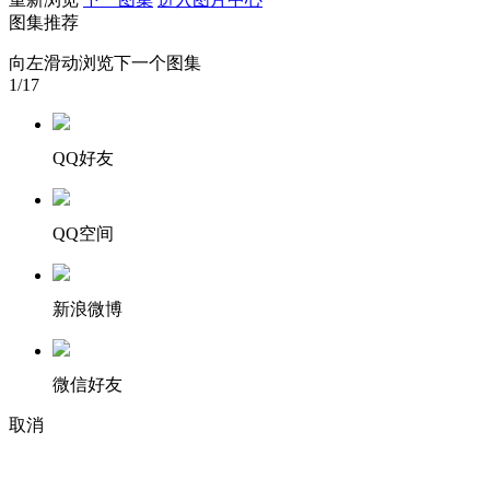
图集推荐
财经
教育
乡村振兴
生态环境
一带一路
向左滑动浏览下一个图集
大国智造
大国展会
大国保险
云顶对话
1
/17
QQ好友
CCTV.节目官网
直播
节目单
栏目
片库
QQ空间
新浪微博
微信好友
取消