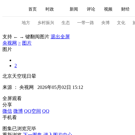
首页
时政
新闻
评论
视频
财经
人民领袖习近平
直播
海外频道
片库
iPanda
栏目大全
联播+
English
中国领导人
节目单
Монгол
听音
央视快评
微视频
习
地方
乡村振兴
生态
一带一路
央博
文化
支持 ← → 键翻阅图片
退出全屏
央视网
>
图片
总台春晚
网络春晚
共产党员网
秧纪录
图片
2
新闻
国内
国际
评论
经济
军事
北京天空现日晕
人民领袖习近平
联播+
热解读
天天学习
来源 ：
央视网
2026年05月02日 15:12
视频
小央视频
小央直播
直播中国
熊猫
全屏观看
分享
现场
前线
比划
快看
蓝海中国
新兵
微信
微博
QQ空间
QQ
手机看
体育
直播
竞猜
2026年世界杯
2026年
图集已浏览完毕
VIP会员
CCTV奥林匹克频道
生活体育大会
重新浏览
下一图集
进入图片中心